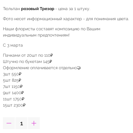
Тюльпан
розовый Трезор
- цена за 1 штуку.
Фото несет информационный характер - для понимания цвета.
Наши флористы составят композицию по Вашим
индивидуальным предпочтениям!
С 3 марта
Пачками от 20шт по 110₽
Штучно по букетам 145₽
Оформление оплачивается отдельно🤝
3шт 550₽
5шт 825₽
7шт 1150₽
9шт 1400₽
11шт 1750₽
15шт 2300₽