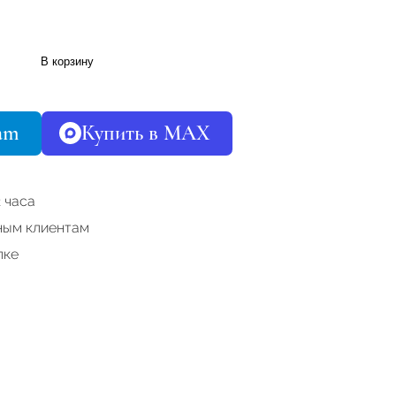
В корзину
ram
Купить в MAX
 часа
ным клиентам
пке